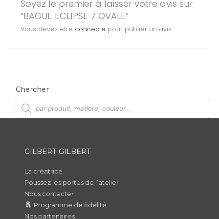
Soyez le premier à laisser votre avis sur
“BAGUE ECLIPSE 7 OVALE”
Vous devez être
connecté
pour publier un avis.
Chercher
R
e
c
h
e
r
c
h
GILBERT GILBERT
e
d
e
p
La créatrice
r
Poussez les portes de l’atelier
o
d
Nous contacter
u
i
Programme de fidélité
t
s
Nos partenaires