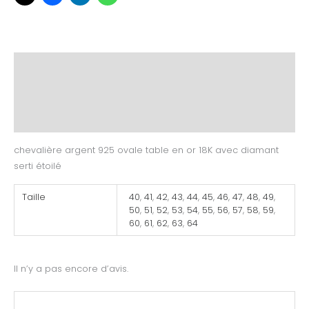
Description
Informations complémentaires
Avis (0)
chevalière argent 925 ovale table en or 18K avec diamant
serti étoilé
Taille
40
,
41
,
42
,
43
,
44
,
45
,
46
,
47
,
48
,
49
,
50
,
51
,
52
,
53
,
54
,
55
,
56
,
57
,
58
,
59
,
60
,
61
,
62
,
63
,
64
Il n’y a pas encore d’avis.