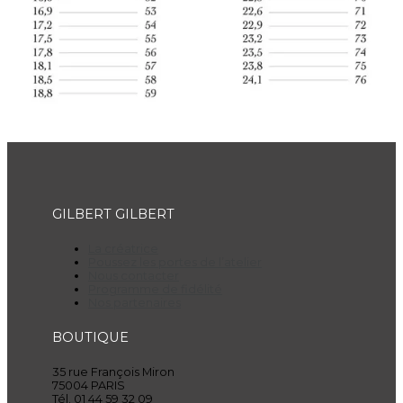
GILBERT GILBERT
La créatrice
Poussez les portes de l’atelier
Nous contacter
Programme de fidélité
Nos partenaires
BOUTIQUE
35 rue François Miron
75004 PARIS
Tél. 01 44 59 32 09