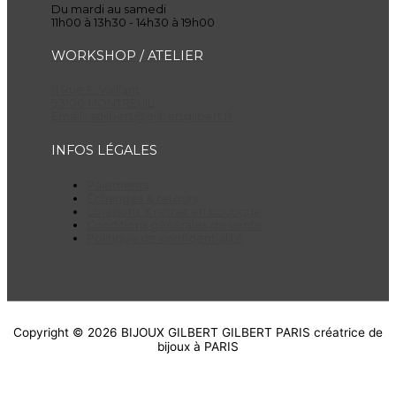
Du mardi au samedi
11h00 à 13h30 - 14h30 à 19h00
WORKSHOP / ATELIER
11 Rue E. Vaillant
93100 MONTREUIL
Email :
sgilbert@gilbertgilbert.fr
INFOS LÉGALES
Paiements
Échanges & retours
Livraisons & retrait en boutique
Conditions générales de vente
Politique de confidentialité
Copyright © 2026
BIJOUX GILBERT GILBERT PARIS
créatrice de
bijoux à PARIS