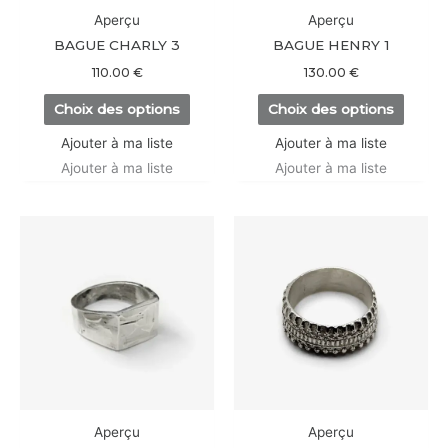
être
être
Aperçu
Aperçu
choisies
choisi
BAGUE CHARLY 3
BAGUE HENRY 1
sur
sur
110.00
€
130.00
€
la
la
Choix des options
Choix des options
page
page
du
du
Ajouter à ma liste
Ajouter à ma liste
produit
produi
Ajouter à ma liste
Ajouter à ma liste
Ce
Ce
produit
produi
a
a
plusieurs
plusieu
variations.
variati
Les
Les
options
option
peuvent
peuve
être
être
Aperçu
Aperçu