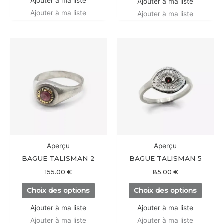
Ajouter à ma liste
Ajouter à ma liste
produit
Ajouter à ma liste
Ajouter à ma liste
Ce
Ce
produit
produi
a
a
plusieurs
plusieu
variations.
variati
Les
Les
options
option
peuvent
peuve
être
être
Aperçu
Aperçu
choisies
choisi
BAGUE TALISMAN 2
BAGUE TALISMAN 5
sur
sur
155.00
€
85.00
€
la
la
Choix des options
Choix des options
page
page
du
du
Ajouter à ma liste
Ajouter à ma liste
produit
produi
Ajouter à ma liste
Ajouter à ma liste