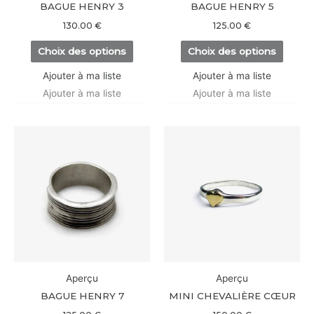
choisies
choisi
BAGUE HENRY 3
BAGUE HENRY 5
sur
sur
130.00
€
125.00
€
la
la
Choix des options
Choix des options
page
page
du
du
Ajouter à ma liste
Ajouter à ma liste
produit
produi
Ajouter à ma liste
Ajouter à ma liste
Ce
Ce
produit
produi
a
a
plusieurs
plusieu
variations.
variati
Les
Les
options
option
peuvent
peuve
être
être
Aperçu
Aperçu
choisies
choisi
BAGUE HENRY 7
MINI CHEVALIÈRE CŒUR
sur
sur