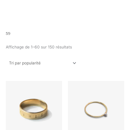
59
Affichage de 1–60 sur 150 résultats
Ce
produi
a
plusieu
variati
Les
option