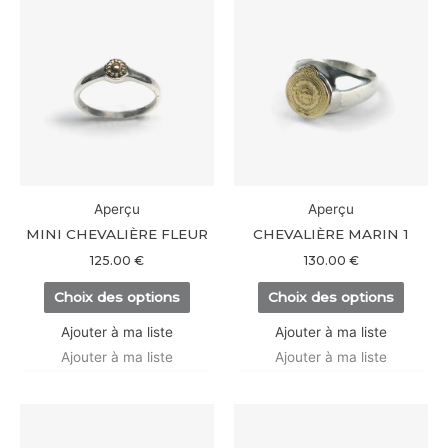
Ce
Ce
produit
produi
a
a
plusieurs
plusieu
variations.
variati
Les
Les
options
option
peuvent
peuve
être
être
Aperçu
Aperçu
choisies
choisi
MINI CHEVALIÈRE FLEUR
CHEVALIÈRE MARIN 1
sur
sur
125.00
€
130.00
€
la
la
Choix des options
Choix des options
page
page
du
du
Ajouter à ma liste
Ajouter à ma liste
produit
produi
Ajouter à ma liste
Ajouter à ma liste
Ce
Ce
produit
produi