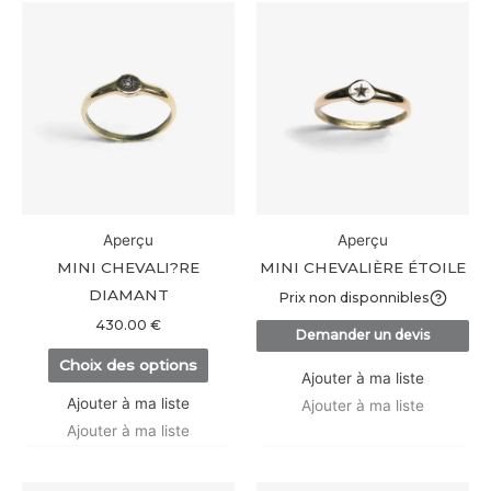
Ce
produit
a
plusieurs
variations.
Les
options
peuvent
être
Aperçu
Aperçu
choisies
MINI CHEVALI?RE
MINI CHEVALIÈRE ÉTOILE
sur
DIAMANT
Prix non disponnibles
la
430.00
€
Demander un devis
page
Choix des options
du
Ajouter à ma liste
produit
Ajouter à ma liste
Ajouter à ma liste
Ajouter à ma liste