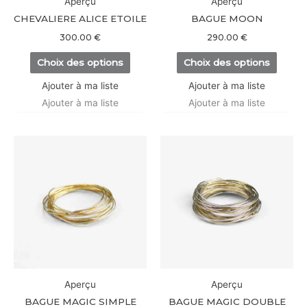
Aperçu
Aperçu
choisies
choisi
CHEVALIERE ALICE ETOILE
BAGUE MOON
sur
sur
300.00
€
290.00
€
la
la
Choix des options
Choix des options
page
page
du
du
Ajouter à ma liste
Ajouter à ma liste
produit
produi
Ajouter à ma liste
Ajouter à ma liste
Ce
Ce
produit
produi
a
a
plusieurs
plusieu
variations.
variati
Les
Les
options
option
peuvent
peuve
être
être
Aperçu
Aperçu
choisies
choisi
BAGUE MAGIC SIMPLE
BAGUE MAGIC DOUBLE