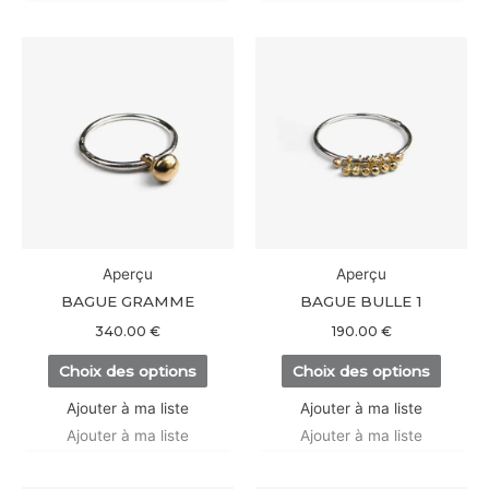
Ce
Ce
produit
produi
a
a
plusieurs
plusieu
variations.
variati
Les
Les
options
option
peuvent
peuve
être
être
Aperçu
Aperçu
choisies
choisi
BAGUE GRAMME
BAGUE BULLE 1
sur
sur
340.00
€
190.00
€
la
la
Choix des options
Choix des options
page
page
du
du
Ajouter à ma liste
Ajouter à ma liste
produit
produi
Ajouter à ma liste
Ajouter à ma liste