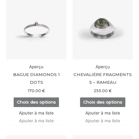
Ce
Ce
produit
produi
a
a
plusieurs
plusieu
variations.
variati
Les
Les
options
option
peuvent
peuve
être
être
Aperçu
Aperçu
choisies
choisi
BAGUE DIAMONDS 1
CHEVALIÈRE FRAGMENTS
sur
sur
DOTS
5 – RAMEAU
la
la
170.00
€
255.00
€
page
page
Choix des options
Choix des options
du
du
produit
produi
Ajouter à ma liste
Ajouter à ma liste
Ajouter à ma liste
Ajouter à ma liste
Ce
Ce