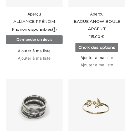
peuve
être
Aperçu
Aperçu
choisi
ALLIANCE PRÉNOM
BAGUE ANOW BOULE
sur
ARGENT
Prix non disponnibles
la
115.00
€
Demander un devis
page
Choix des options
du
Ajouter à ma liste
produi
Ajouter à ma liste
Ajouter à ma liste
Ajouter à ma liste
Ce
Ce
produit
produi
a
a
plusieurs
plusieu
variations.
variati
Les
Les
options
option