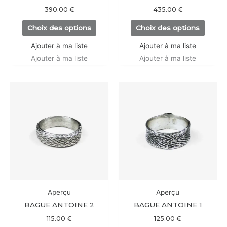
sur
sur
390.00
€
435.00
€
la
la
Choix des options
Choix des options
page
page
du
du
Ajouter à ma liste
Ajouter à ma liste
produit
produi
Ajouter à ma liste
Ajouter à ma liste
Ce
Ce
produit
produi
a
a
plusieurs
plusieu
variations.
variati
Les
Les
options
option
peuvent
peuve
être
être
Aperçu
Aperçu
choisies
choisi
BAGUE ANTOINE 2
BAGUE ANTOINE 1
sur
sur
115.00
€
125.00
€