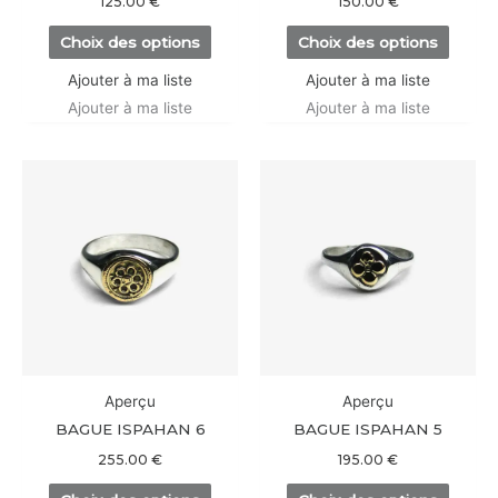
125.00
€
150.00
€
la
la
Choix des options
Choix des options
page
page
du
du
Ajouter à ma liste
Ajouter à ma liste
produit
produi
Ajouter à ma liste
Ajouter à ma liste
Ce
Ce
produit
produi
a
a
plusieurs
plusieu
variations.
variati
Les
Les
options
option
peuvent
peuve
être
être
Aperçu
Aperçu
choisies
choisi
BAGUE ISPAHAN 6
BAGUE ISPAHAN 5
sur
sur
255.00
€
195.00
€
la
la