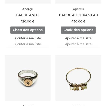
peuvent
peuve
être
être
Aperçu
Aperçu
choisies
choisi
BAGUE ANO 1
BAGUE ALICE RAMEAU
sur
sur
120.00
€
430.00
€
la
la
Choix des options
Choix des options
page
page
du
du
Ajouter à ma liste
Ajouter à ma liste
produit
produi
Ajouter à ma liste
Ajouter à ma liste
Ce
Ce
produit
produi
a
a
plusieurs
plusieu
variations.
variati
Les
Les
options
option
peuvent
peuve
être
être