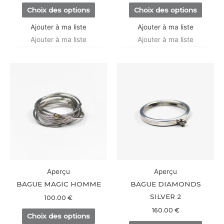
la
la
Choix des options
Choix des options
page
page
du
du
Ajouter à ma liste
Ajouter à ma liste
produit
produi
Ajouter à ma liste
Ajouter à ma liste
Ce
Ce
produit
produi
a
a
plusieurs
plusieu
variations.
variati
Les
Les
options
option
peuvent
peuve
être
être
Aperçu
Aperçu
choisies
choisi
BAGUE MAGIC HOMME
BAGUE DIAMONDS
sur
sur
SILVER 2
100.00
€
la
la
160.00
€
Choix des options
page
page