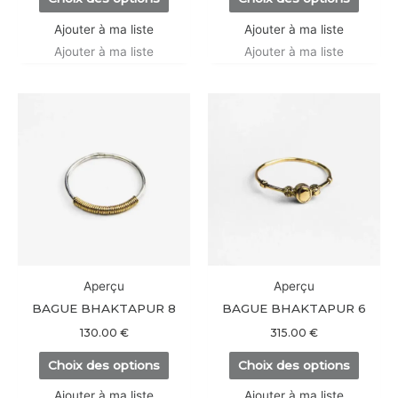
du
du
produit
produi
Ajouter à ma liste
Ajouter à ma liste
Ajouter à ma liste
Ajouter à ma liste
Ce
Ce
produit
produi
a
a
plusieurs
plusieu
variations.
variati
Les
Les
options
option
peuvent
peuve
être
être
Aperçu
Aperçu
choisies
choisi
BAGUE BHAKTAPUR 8
BAGUE BHAKTAPUR 6
sur
sur
130.00
€
315.00
€
la
la
Choix des options
Choix des options
page
page
du
du
Ajouter à ma liste
Ajouter à ma liste