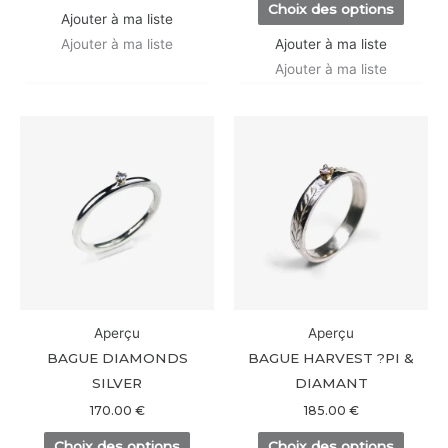
Choix des options
du
du
Ajouter à ma liste
produit
produi
Ajouter à ma liste
Ajouter à ma liste
Ajouter à ma liste
Ce
Ce
produit
produi
a
a
plusieurs
plusieu
variations.
variati
Les
Les
options
option
peuvent
peuve
être
être
Aperçu
Aperçu
choisies
choisi
BAGUE DIAMONDS
BAGUE HARVEST ?PI &
sur
sur
SILVER
DIAMANT
la
la
170.00
€
185.00
€
page
page
Choix des options
Choix des options