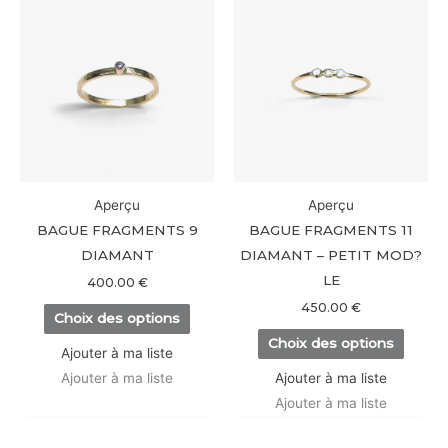
produit
produi
a
a
plusieurs
plusieu
variations.
variati
Les
Les
options
option
peuvent
peuve
être
être
Aperçu
Aperçu
choisies
choisi
BAGUE FRAGMENTS 9
BAGUE FRAGMENTS 11
sur
sur
DIAMANT
DIAMANT – PETIT MOD?
la
la
LE
400.00
€
page
page
450.00
€
Choix des options
du
du
Choix des options
produit
produi
Ajouter à ma liste
Ajouter à ma liste
Ajouter à ma liste
Ajouter à ma liste