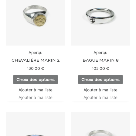
a
a
plusieurs
plusieu
variations.
variati
Les
Les
options
option
peuvent
peuve
être
être
Aperçu
Aperçu
choisies
choisi
CHEVALIÈRE MARIN 2
BAGUE MARIN 8
sur
sur
130.00
€
105.00
€
la
la
Choix des options
Choix des options
page
page
du
du
Ajouter à ma liste
Ajouter à ma liste
produit
produi
Ajouter à ma liste
Ajouter à ma liste
Ce
Ce
produit
produi
a
a