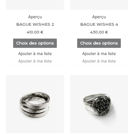
peuvent
peuve
être
être
Aperçu
Aperçu
choisies
choisi
BAGUE WISHES 2
BAGUE WISHES 4
sur
sur
410.00
€
430.00
€
la
la
Choix des options
Choix des options
page
page
du
du
Ajouter à ma liste
Ajouter à ma liste
produit
produi
Ajouter à ma liste
Ajouter à ma liste
Ce
Ce
produit
produi
a
a
plusieurs
plusieu
variations.
variati
Les
Les
options
option
peuvent
peuve