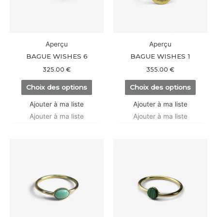
Les
Les
options
option
peuvent
peuve
être
être
Aperçu
Aperçu
choisies
choisi
BAGUE WISHES 6
BAGUE WISHES 1
sur
sur
325.00
€
355.00
€
la
la
Choix des options
Choix des options
page
page
du
du
Ajouter à ma liste
Ajouter à ma liste
produit
produi
Ajouter à ma liste
Ajouter à ma liste
Ce
Ce
produit
produi
a
a
plusieurs
plusieu
variations.
variati
Les
Les
options
option