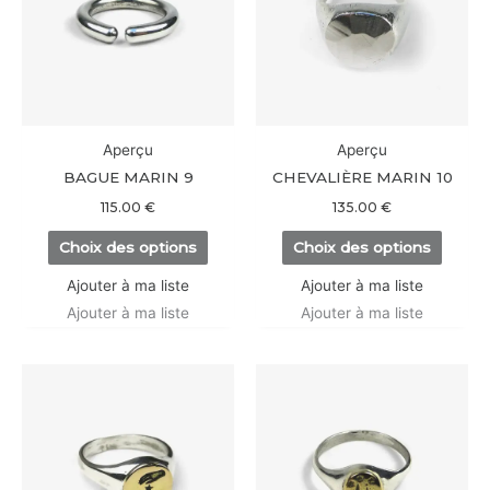
plusieurs
plusieu
variations.
variati
Les
Les
options
option
peuvent
peuve
être
être
Aperçu
Aperçu
choisies
choisi
BAGUE MARIN 9
CHEVALIÈRE MARIN 10
sur
sur
115.00
€
135.00
€
la
la
Choix des options
Choix des options
page
page
du
du
Ajouter à ma liste
Ajouter à ma liste
produit
produi
Ajouter à ma liste
Ajouter à ma liste
Ce
Ce
produit
produi
a
a
plusieurs
plusieu
variations.
variati