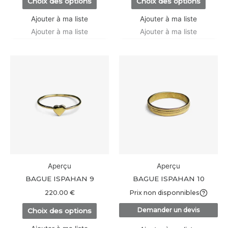
Choix des options
Choix des options
page
page
du
du
Ajouter à ma liste
Ajouter à ma liste
produit
produi
Ajouter à ma liste
Ajouter à ma liste
Ce
produit
a
plusieurs
variations.
Les
options
peuvent
être
Aperçu
Aperçu
choisies
BAGUE ISPAHAN 9
BAGUE ISPAHAN 10
sur
220.00
€
Prix non disponnibles
la
Demander un devis
Choix des options
page
du