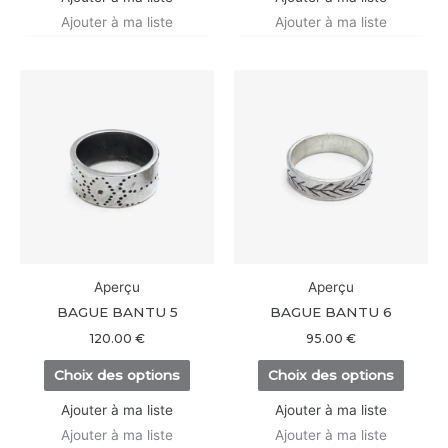
produit
produi
Ajouter à ma liste
Ajouter à ma liste
Ce
Ce
produit
produi
a
a
plusieurs
plusieu
variations.
variati
Les
Les
options
option
peuvent
peuve
être
être
Aperçu
Aperçu
choisies
choisi
BAGUE BANTU 5
BAGUE BANTU 6
sur
sur
120.00
€
95.00
€
la
la
Choix des options
Choix des options
page
page
du
du
Ajouter à ma liste
Ajouter à ma liste
produit
produi
Ajouter à ma liste
Ajouter à ma liste