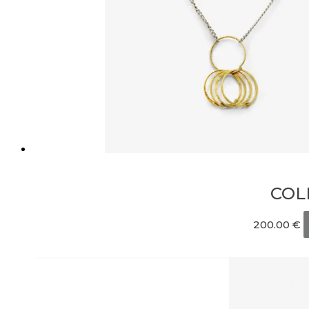
COL
200.00
€