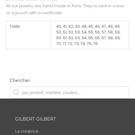
All our jewelry are hand made in Paris. They’re sent in a box
or a pouch with a certificate.
Taille
40
,
41
,
42
,
43
,
44
,
45
,
46
,
47
,
48
,
49
,
50
,
51
,
52
,
53
,
54
,
55
,
56
,
57
,
58
,
59
,
60
,
61
,
62
,
63
,
64
,
65
,
66
,
67
,
68
,
69
,
70
,
71
,
72
,
73
,
74
,
75
,
76
Chercher
R
e
c
h
e
r
c
h
GILBERT GILBERT
e
d
e
p
La créatrice
r