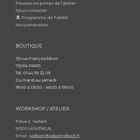
Poussez les portes de l’atelier
o
d
Nous contacter
u
i
Programme de fidélité
t
s
Nos partenaires
BOUTIQUE
35 rue François Miron
75004 PARIS
Tél. 01 44 59 32 09
Du mardi au samedi
11h00 à 13h30 - 14h30 à 19h00
WORKSHOP / ATELIER
11 Rue E. Vaillant
93100 MONTREUIL
Email :
sgilbert@gilbertgilbert.fr