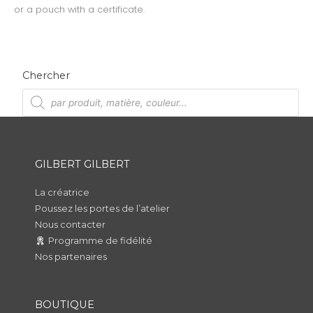
or a pouch with a certificate.
Chercher
R
e
c
h
e
r
c
h
GILBERT GILBERT
e
d
e
p
La créatrice
r
Poussez les portes de l’atelier
o
d
Nous contacter
u
i
Programme de fidélité
t
s
Nos partenaires
BOUTIQUE