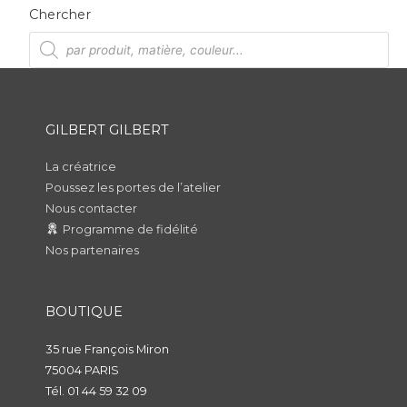
Chercher
R
e
c
h
e
r
c
h
GILBERT GILBERT
e
d
e
p
La créatrice
r
Poussez les portes de l’atelier
o
d
Nous contacter
u
i
Programme de fidélité
t
s
Nos partenaires
BOUTIQUE
35 rue François Miron
75004 PARIS
Tél. 01 44 59 32 09