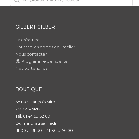
c
h
e
r
c
h
GILBERT GILBERT
e
d
e
p
La créatrice
r
Poussez les portes de l’atelier
o
d
Nous contacter
u
i
Programme de fidélité
t
s
Nos partenaires
BOUTIQUE
35 rue François Miron
75004 PARIS
Tél. 01 44 59 32 09
Du mardi au samedi
11h00 à 13h30 - 14h30 à 19h00