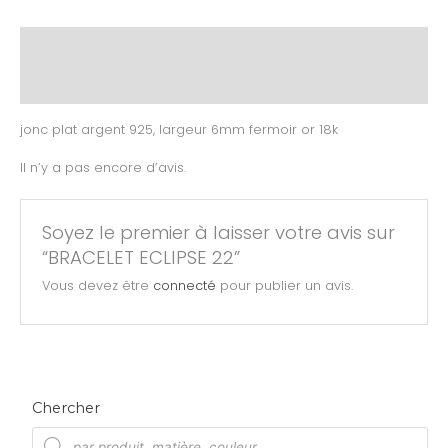
Description
Avis (0)
jonc plat argent 925, largeur 6mm fermoir or 18k
Il n’y a pas encore d’avis.
Soyez le premier à laisser votre avis sur
“BRACELET ECLIPSE 22”
Vous devez être
connecté
pour publier un avis.
Chercher
R
e