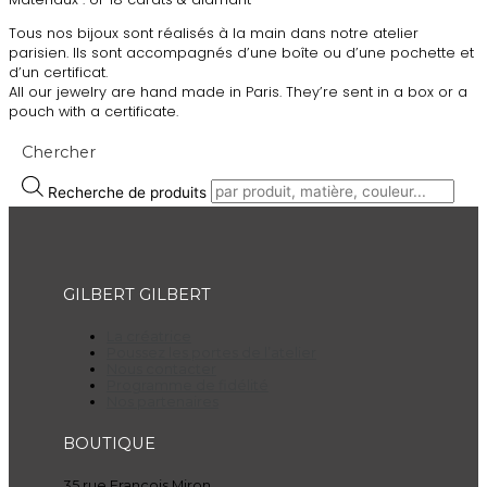
Tous nos bijoux sont réalisés à la main dans notre atelier
parisien. Ils sont accompagnés d’une boîte ou d’une pochette et
d’un certificat.
All our jewelry are hand made in Paris. They’re sent in a box or a
pouch with a certificate.
Chercher
Recherche de produits
GILBERT GILBERT
La créatrice
Poussez les portes de l’atelier
Nous contacter
Programme de fidélité
Nos partenaires
BOUTIQUE
35 rue François Miron