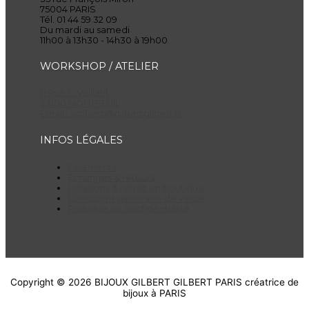
75004 PARIS
Tél. 01 44 59 32 09
Du mardi au samedi
11h00 à 13h30 - 14h30 à 19h00
WORKSHOP / ATELIER
11 Rue E. Vaillant
93100 MONTREUIL
Email :
sgilbert@gilbertgilbert.fr
INFOS LÉGALES
Paiements
Échanges & retours
Livraisons & retrait en boutique
Conditions générales de vente
Politique de confidentialité
Copyright © 2026
BIJOUX GILBERT GILBERT PARIS
créatrice de
bijoux à PARIS