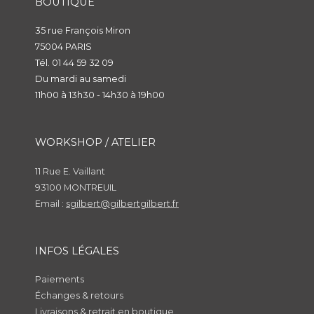
BOUTIQUE
35 rue François Miron
75004 PARIS
Tél. 01 44 59 32 09
Du mardi au samedi
11h00 à 13h30 - 14h30 à 19h00
WORKSHOP / ATELIER
11 Rue E. Vaillant
93100 MONTREUIL
Email :
sgilbert@gilbertgilbert.fr
INFOS LÉGALES
Paiements
Échanges & retours
Livraisons & retrait en boutique